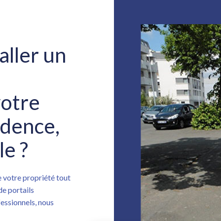
aller un
votre
idence,
e ?
 votre propriété tout
de portails
fessionnels, nous