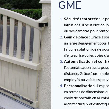
GME
Sécurité renforcée
: Le p
intrusions. Il peut être cou
ou des caméras pour renforc
Gain de place
: Grâce à son
un large dégagement pour l’
fait une solution idéale pou
d’entreprise ou les voies d’
Automatisation et contrô
l’automatisation est la poss
distance. Grâce à un simple
employés ou visiteurs peuven
Personnalisation
: Les po
en termes de dimensions q
choix de portails en alumin
architecturaux et esthétiqu